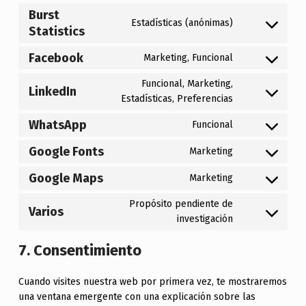
Burst
Estadísticas (anónimas)
Consent to service burst-statistics
Statistics
Facebook
Marketing, Funcional
Consent to service facebook
Funcional, Marketing,
LinkedIn
Consent to service linkedin
Estadísticas, Preferencias
WhatsApp
Funcional
Consent to service whatsapp
Google Fonts
Marketing
Consent to service google-fonts
Google Maps
Marketing
Consent to service google-maps
Propósito pendiente de
Varios
Consent to service varios
investigación
7. Consentimiento
Cuando visites nuestra web por primera vez, te mostraremos
una ventana emergente con una explicación sobre las