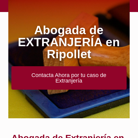
Abogada de
EXTRANJERÍA en
Ripollet
Contacta Ahora por tu caso de
Extranjería