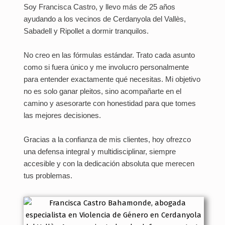
E
Soy Francisca Castro, y llevo más de 25 años
L
ayudando a los vecinos de Cerdanyola del Vallès,
V
Sabadell y Ripollet a dormir tranquilos.
A
No creo en las fórmulas estándar. Trato cada asunto
L
como si fuera único y me involucro personalmente
L
para entender exactamente qué necesitas. Mi objetivo
È
no es solo ganar pleitos, sino acompañarte en el
S
camino y asesorarte con honestidad para que tomes
las mejores decisiones.
|
F
Gracias a la confianza de mis clientes, hoy ofrezco
R
una defensa integral y multidisciplinar, siempre
A
accesible y con la dedicación absoluta que merecen
tus problemas.
N
C
I