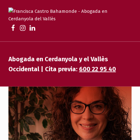
FRANCISCA CASTRO BAHAMONDE
ABOGADA EN CERDANYOLA | FAMILIA, DESAHUCIOS, HERENCIAS Y EXTRANJERÍA
Abogada en Cerdanyola y el Vallès
Occidental | Cita previa:
600 22 95 40
T
U
A
B
O
G
A
D