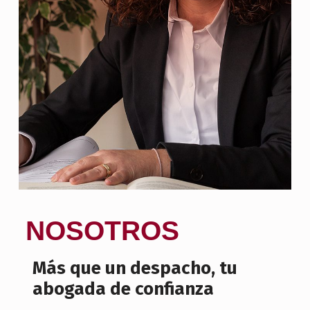
A
E
N
C
E
R
D
A
N
Y
NOSOTROS
O
L
Más que un despacho, tu
A
abogada de confianza
D