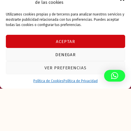
de las cookies
impago, precario y ocupación
ilegal. Abogada desahucios: 600 22
Utilizamos cookies propias y de terceros para analizar nuestros servicios y
95 40.
mostrarte publicidad relacionada con tus preferencias. Puedes aceptar
todas las cookies o configurar tus preferencias.
Continue reading
…
ACEPTAR
Perdonar la deuda al inquilino en un
desahucio: cuándo compensa y
DENEGAR
cuándo no
VER PREFERENCIAS
¿Cuándo conviene perdonar la
deuda al inquilino en un
MENU
Política de Cookies
Política de Privacidad
desahucio? Ventajas, riesgos y
alternativas. Abogada desahucios
en Cerdanyola.
Continue reading
…