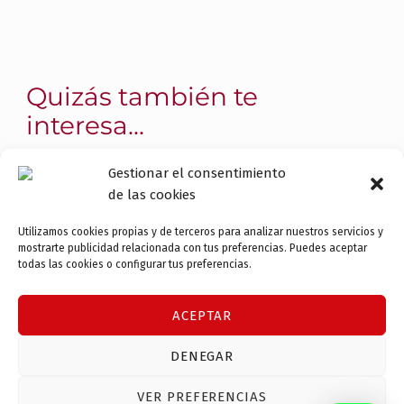
Quizás también te
interesa...
Gestionar el consentimiento
Heredar piso con hermanos y no
de las cookies
quieren vender: opciones legales en
Cerdanyola del Vallès
Utilizamos cookies propias y de terceros para analizar nuestros servicios y
mostrarte publicidad relacionada con tus preferencias. Puedes aceptar
¿Heredar un piso con hermanos
todas las cookies o configurar tus preferencias.
que no quieren vender? Opciones
legales: división judicial y acuerdo.
ACEPTAR
Abogada herencias en Cerdanyola.
DENEGAR
Continue reading
…
VER PREFERENCIAS