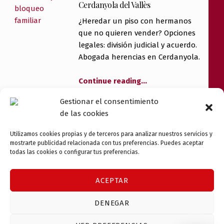
Cerdanyola del Vallès
¿Heredar un piso con hermanos
que no quieren vender? Opciones
legales: división judicial y acuerdo.
Abogada herencias en Cerdanyola.
Continue reading
…
Gestionar el consentimiento
Desahucio expres en Cerdanyola del
de las cookies
Vallès
¿Qué es el desahucio exprés en
Utilizamos cookies propias y de terceros para analizar nuestros servicios y
mostrarte publicidad relacionada con tus preferencias. Puedes aceptar
Cerdanyola? Plazos reducidos para
todas las cookies o configurar tus preferencias.
impago, precario y ocupación
ilegal. Abogada desahucios: 600 22
ACEPTAR
95 40.
DENEGAR
Continue reading
…