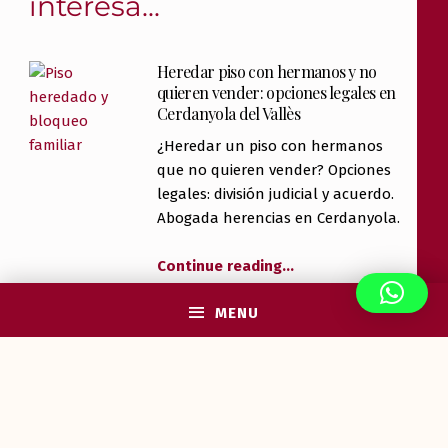
interesa...
Heredar piso con hermanos y no
quieren vender: opciones legales en
Cerdanyola del Vallès
¿Heredar un piso con hermanos
que no quieren vender? Opciones
legales: división judicial y acuerdo.
Abogada herencias en Cerdanyola.
Continue reading
…
MENU
Desahucio expres en Cerdanyola del
Vallès
¿Qué es el desahucio exprés en
Cerdanyola? Plazos reducidos para
impago, precario y ocupación
ilegal. Abogada desahucios: 600 22