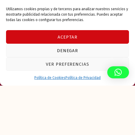
Continue reading
…
Utilizamos cookies propias y de terceros para analizar nuestros servicios y
mostrarte publicidad relacionada con tus preferencias. Puedes aceptar
todas las cookies o configurar tus preferencias.
Categorías
ACEPTAR
DENEGAR
Directorio de Tribunales del Vallès Occidental: Teléfonos y Direcciones
VER PREFERENCIAS
MENU
Política de Cookies
Política de Privacidad