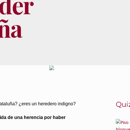
der
ña
Quiz
Cataluña? ¿eres un heredero indigno?
da de una herencia por haber