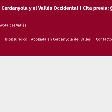
Cerdanyola y el Vallès Occidental | Cita previa:
FRANCISCA CASTRO BAHAMONDE
Blog Jurídico | Abogada en Cerdanyola del Vallès
Contacto
ABOGADA EN CERDANYOLA | FAMILIA, DESAHUCIOS, HERENCIAS Y EXTRANJERÍA